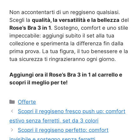
Non accontentarti di un reggiseno qualsiasi.
Scegli la
qualità, la versatilità e la bellezza
del
Rose’s Bra 3 in 1
. Sostegno, comfort e uno stile
impeccabile: aggiungi subito il set alla tua
collezione e sperimenta la differenza fin dalla
prima prova. La tua figura, il tuo benessere e la
tua sicurezza ti ringrazieranno ogni giorno.
Aggiungi ora il Rose’s Bra 3 in 1 al carrello e
scopri il meglio per te!
Categorie
Offerte
Scopri il reggiseno fresco push up: comfort
estivo senza ferretti, set da 3 colori
Scopri il reggiseno perfetto: comfort
invisibile e sostegno senza ferretti