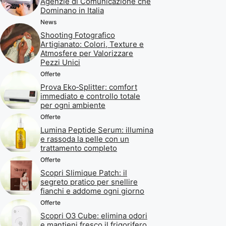
Agenzie di Comunicazione che
Dominano in Italia
News
Shooting Fotografico
Artigianato: Colori, Texture e
Atmosfere per Valorizzare
Pezzi Unici
Offerte
Prova Eko‑Splitter: comfort
immediato e controllo totale
per ogni ambiente
Offerte
Lumina Peptide Serum: illumina
e rassoda la pelle con un
trattamento completo
Offerte
Scopri Slimique Patch: il
segreto pratico per snellire
fianchi e addome ogni giorno
Offerte
Scopri O3 Cube: elimina odori
e mantieni fresco il frigorifero