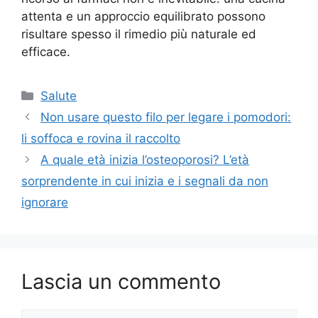
attenta e un approccio equilibrato possono
risultare spesso il rimedio più naturale ed
efficace.
Categorie
Salute
Non usare questo filo per legare i pomodori:
li soffoca e rovina il raccolto
A quale età inizia l’osteoporosi? L’età
sorprendente in cui inizia e i segnali da non
ignorare
Lascia un commento
Commento