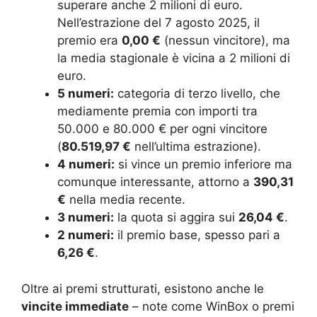
superare anche 2 milioni di euro.
Nell’estrazione del 7 agosto 2025, il
premio era
0,00 €
(nessun vincitore), ma
la media stagionale è vicina a 2 milioni di
euro.
5 numeri:
categoria di terzo livello, che
mediamente premia con importi tra
50.000 e 80.000 € per ogni vincitore
(
80.519,97 €
nell’ultima estrazione).
4 numeri:
si vince un premio inferiore ma
comunque interessante, attorno a
390,31
€
nella media recente.
3 numeri:
la quota si aggira sui
26,04 €
.
2 numeri:
il premio base, spesso pari a
6,26 €
.
Oltre ai premi strutturati, esistono anche le
vincite immediate
– note come WinBox o premi