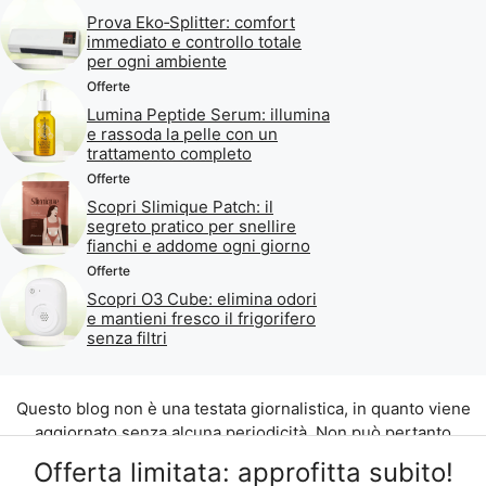
Prova Eko‑Splitter: comfort
immediato e controllo totale
per ogni ambiente
Offerte
Lumina Peptide Serum: illumina
e rassoda la pelle con un
trattamento completo
Offerte
Scopri Slimique Patch: il
segreto pratico per snellire
fianchi e addome ogni giorno
Offerte
Scopri O3 Cube: elimina odori
e mantieni fresco il frigorifero
senza filtri
Questo blog non è una testata giornalistica, in quanto viene
aggiornato senza alcuna periodicità. Non può pertanto
considerarsi un prodotto editoriale ai sensi della legge n. 62
Offerta limitata: approfitta subito!
del 07.03.2001.